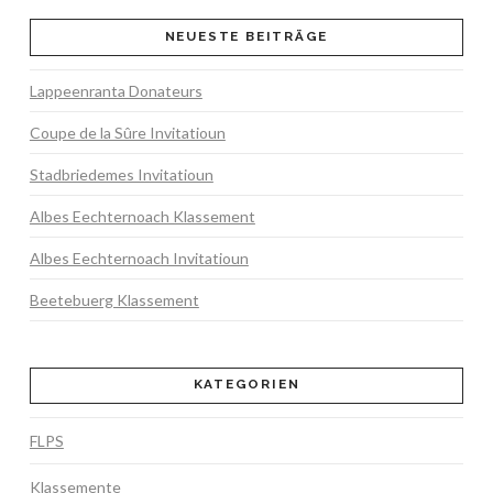
NEUESTE BEITRÄGE
Lappeenranta Donateurs
Coupe de la Sûre Invitatioun
Stadbriedemes Invitatioun
Albes Eechternoach Klassement
Albes Eechternoach Invitatioun
Beetebuerg Klassement
KATEGORIEN
FLPS
Klassemente