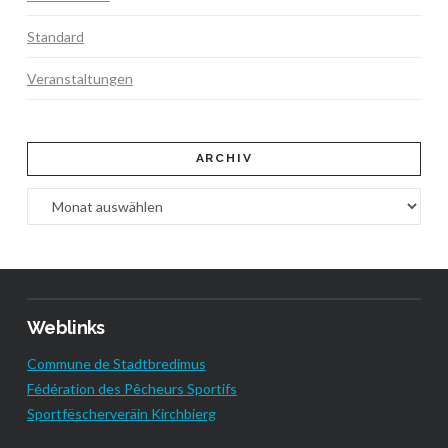
Standard
Veranstaltungen
ARCHIV
Archiv
Weblinks
Commune de Stadtbredimus
Fédération des Pêcheurs Sportifs
Sportfëscherveräin Kirchbierg