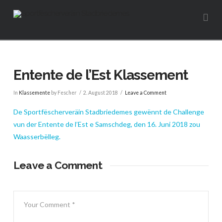
Na
Entente de l’Est Klassement
In
Klassemente
by Fescher
2. August 2018
Leave a Comment
De Sportfëscherveräin Stadbriedemes gewënnt de Challenge
vun der Entente de l’Est e Samschdeg, den 16. Juni 2018 zou
Waasserbëlleg.
Leave a Comment