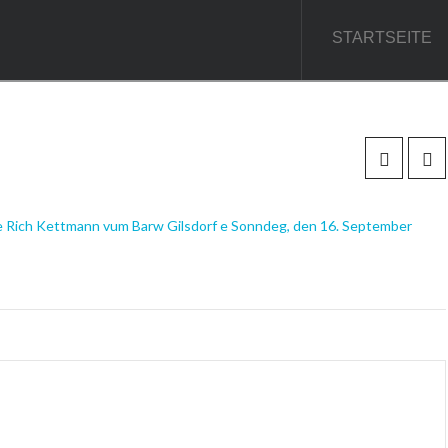
STARTSEITE
 Rich Kettmann vum Barw Gilsdorf e Sonndeg, den 16. September