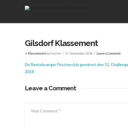
Gilsdorf Klassement
In
Klassemente
by Fescher
17. September 2018
Leave a Comment
De Beetebuerger Fëscherclub gewënnt den 11. Challenge
2018
Leave a Comment