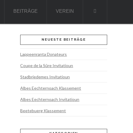
BEITRÄGE
VEREIN
NEUESTE BEITRÄGE
Lappeenranta Donateurs
Coupe de la Sûre Invitatioun
Stadbriedemes Invitatioun
Albes Eechternoach Klassement
Albes Eechternoach Invitatioun
Beetebuerg Klassement