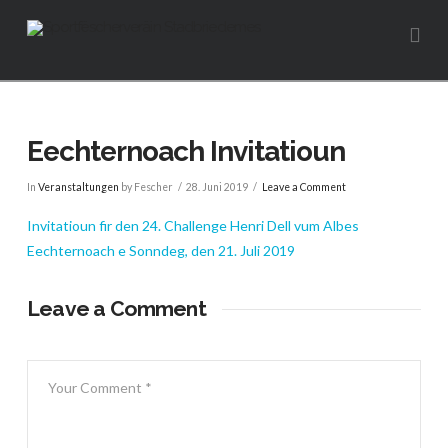
Na
Eechternoach Invitatioun
In
Veranstaltungen
by Fescher
28. Juni 2019
Leave a Comment
Invitatioun fir den 24. Challenge Henri Dell vum Albes
Eechternoach e Sonndeg, den 21. Juli 2019
Leave a Comment