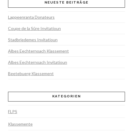
NEUESTE BEITRÄGE
Lappeenranta Donateurs
Coupe de la Sûre Invitatioun
Stadbriedemes Invitatioun
Albes Eechternoach Klassement
Albes Eechternoach Invitatioun
Beetebuerg Klassement
KATEGORIEN
FLPS
Klassemente