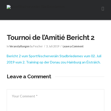
Na
Tournoi de l’Amitié Bericht 2
In
Veranstaltungen
by Fescher
3. Juli 2019
Leave a Comment
Bericht 2 vum Sportfëscherveräin Stadbriedemes vum 02. Juli
2019 vum 2. Training op der Donau zou Hainburg an Éisträich.
Leave a Comment