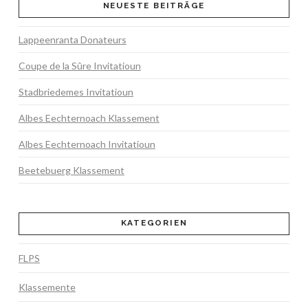
NEUESTE BEITRÄGE
Lappeenranta Donateurs
Coupe de la Sûre Invitatioun
Stadbriedemes Invitatioun
Albes Eechternoach Klassement
Albes Eechternoach Invitatioun
Beetebuerg Klassement
KATEGORIEN
FLPS
Klassemente