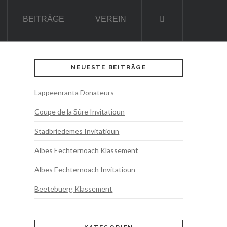
BEITRÄGE
VEREIN
NEUESTE BEITRÄGE
Lappeenranta Donateurs
Coupe de la Sûre Invitatioun
Stadbriedemes Invitatioun
Albes Eechternoach Klassement
Albes Eechternoach Invitatioun
Beetebuerg Klassement