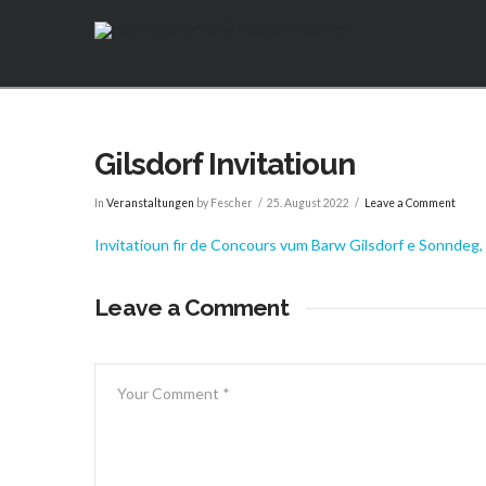
Gilsdorf Invitatioun
In
Veranstaltungen
by Fescher
25. August 2022
Leave a Comment
Invitatioun fir de Concours vum Barw Gilsdorf e Sonndeg
Leave a Comment