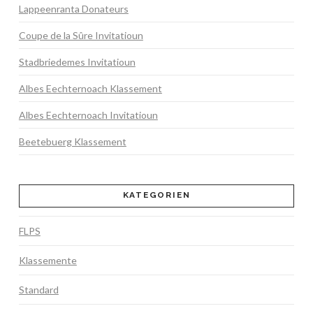
Lappeenranta Donateurs
Coupe de la Sûre Invitatioun
Stadbriedemes Invitatioun
Albes Eechternoach Klassement
Albes Eechternoach Invitatioun
Beetebuerg Klassement
KATEGORIEN
FLPS
Klassemente
Standard