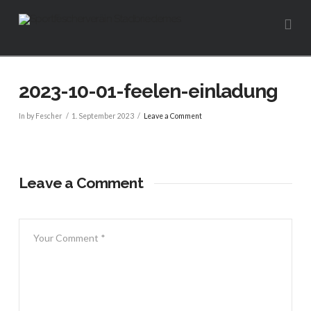
Na
2023-10-01-feelen-einladung
In by Fescher
1. September 2023
Leave a Comment
Leave a Comment