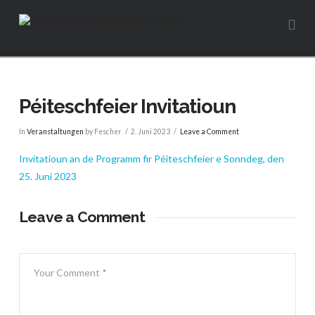
Na
Péiteschfeier Invitatioun
In
Veranstaltungen
by Fescher
2. Juni 2023
Leave a Comment
Invitatioun an de Programm fir Péiteschfeier
e Sonndeg, den
25. Juni 2023
Leave a Comment