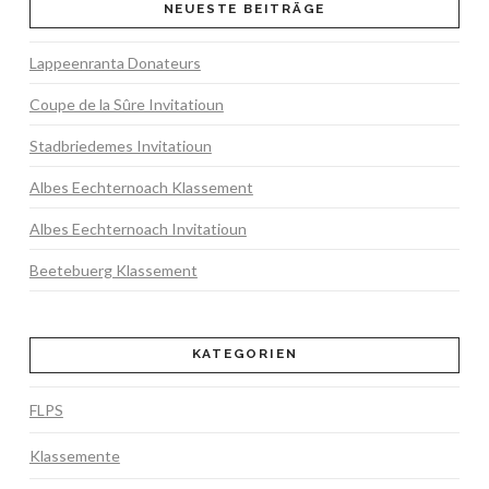
NEUESTE BEITRÄGE
Lappeenranta Donateurs
Coupe de la Sûre Invitatioun
Stadbriedemes Invitatioun
Albes Eechternoach Klassement
Albes Eechternoach Invitatioun
Beetebuerg Klassement
KATEGORIEN
FLPS
Klassemente