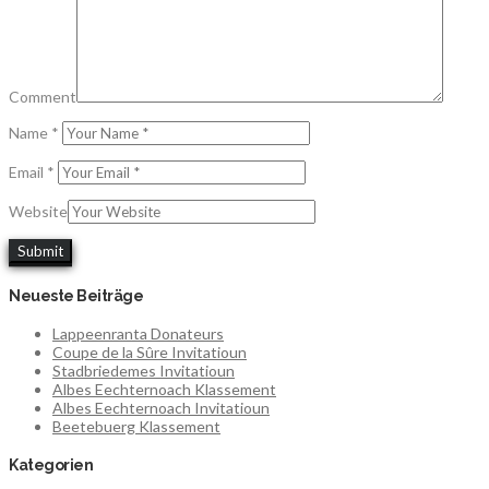
Comment
Name
*
Email
*
Website
Neueste Beiträge
Lappeenranta Donateurs
Coupe de la Sûre Invitatioun
Stadbriedemes Invitatioun
Albes Eechternoach Klassement
Albes Eechternoach Invitatioun
Beetebuerg Klassement
Kategorien