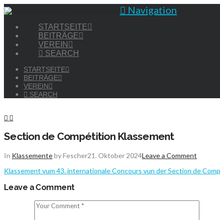
Navigation
STARTSEITE
BEITRÄGE
VEREIN
SEARCH
STARTSEITE
BEITRÄGE
VEREIN
SEARCH
Section de Compétition Klassement
In
Klassemente
by Fescher
21. Oktober 2024
Leave a Comment
Klassement vum 43. internationale Concours vun der Section de Comp
Leave a Comment