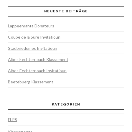
NEUESTE BEITRÄGE
Lappeenranta Donateurs
Coupe de la Sûre Invitatioun
Stadbriedemes Invitatioun
Albes Eechternoach Klassement
Albes Eechternoach Invitatioun
Beetebuerg Klassement
KATEGORIEN
FLPS
Klassemente