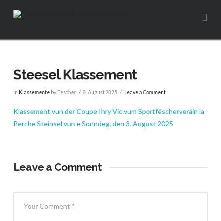
Na
Steesel Klassement
In
Klassemente
by Fescher
8. August 2025
Leave a Comment
Klassement vun der Coupe Ihry Vic vum Sportfëscherveräin la
Perche Steinsel vun e Sonndeg, den 3. August 2025
Leave a Comment