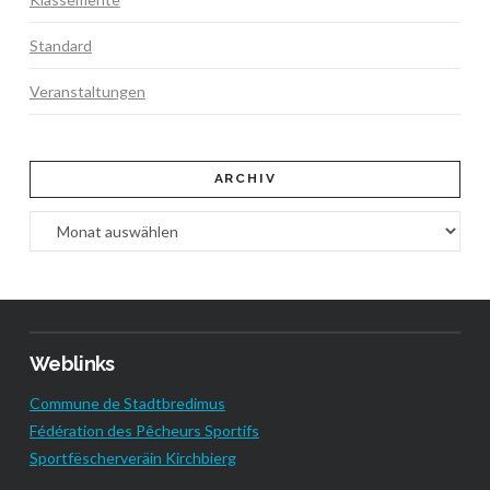
Standard
Veranstaltungen
ARCHIV
Archiv
Weblinks
Commune de Stadtbredimus
Fédération des Pêcheurs Sportifs
Sportfëscherveräin Kirchbierg