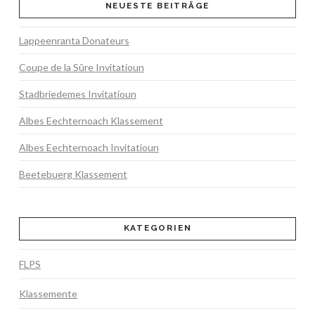
NEUESTE BEITRÄGE
Lappeenranta Donateurs
Coupe de la Sûre Invitatioun
Stadbriedemes Invitatioun
Albes Eechternoach Klassement
Albes Eechternoach Invitatioun
Beetebuerg Klassement
KATEGORIEN
FLPS
Klassemente