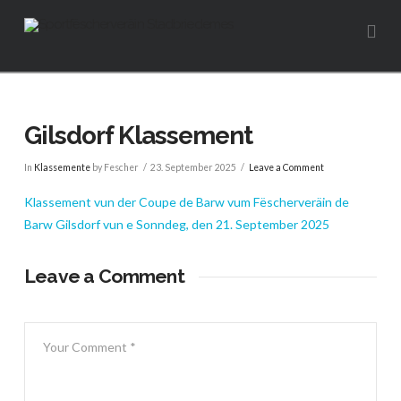
Na
Gilsdorf Klassement
In
Klassemente
by Fescher
23. September 2025
Leave a Comment
Klassement vun der Coupe de Barw vum Fëscherveräin de
Barw Gilsdorf vun e Sonndeg, den 21. September 2025
Leave a Comment